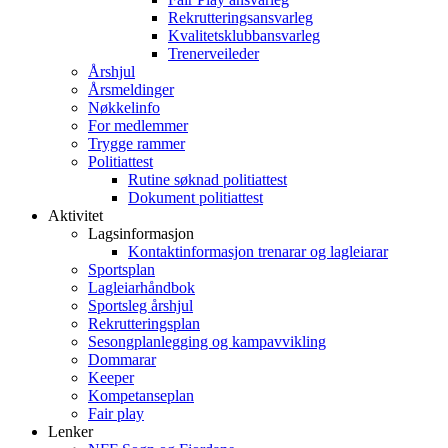
Rekrutteringsansvarleg
Kvalitetsklubbansvarleg
Trenerveileder
Årshjul
Årsmeldinger
Nøkkelinfo
For medlemmer
Trygge rammer
Politiattest
Rutine søknad politiattest
Dokument politiattest
Aktivitet
Lagsinformasjon
Kontaktinformasjon trenarar og lagleiarar
Sportsplan
Lagleiarhåndbok
Sportsleg årshjul
Rekrutteringsplan
Sesongplanlegging og kampavvikling
Dommarar
Keeper
Kompetanseplan
Fair play
Lenker