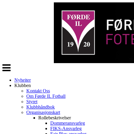
Veksle
navigasjon
Nyheiter
Klubben
Kontakt Oss
Om Førde IL Fotball
Styret
Klubbhåndbok
Organisasjonskart
Rollebeskrivelser
Dommeransvarleg
FIKS-Ansvarleg
Fair Play ansvarleg