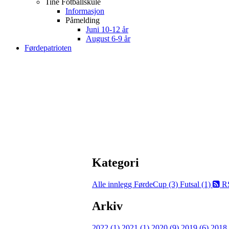
Tine Fotballskule
Informasjon
Påmelding
Juni 10-12 år
August 6-9 år
Førdepatrioten
Kategori
Alle innlegg
FørdeCup (3)
Futsal (1)
R
Arkiv
2022 (1)
2021 (1)
2020 (9)
2019 (6)
2018