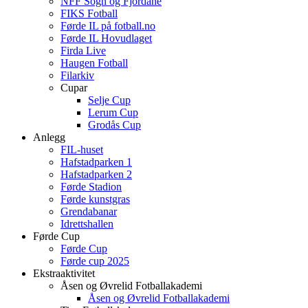
NFF Sogn og Fjordane
FIKS Fotball
Førde IL på fotball.no
Førde IL Hovudlaget
Firda Live
Haugen Fotball
Filarkiv
Cupar
Selje Cup
Lerum Cup
Grodås Cup
Anlegg
FIL-huset
Hafstadparken 1
Hafstadparken 2
Førde Stadion
Førde kunstgras
Grendabanar
Idrettshallen
Førde Cup
Førde Cup
Førde cup 2025
Ekstraaktivitet
Åsen og Øvrelid Fotballakademi
Åsen og Øvrelid Fotballakademi