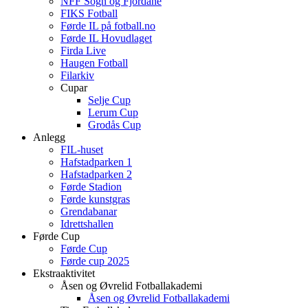
NFF Sogn og Fjordane
FIKS Fotball
Førde IL på fotball.no
Førde IL Hovudlaget
Firda Live
Haugen Fotball
Filarkiv
Cupar
Selje Cup
Lerum Cup
Grodås Cup
Anlegg
FIL-huset
Hafstadparken 1
Hafstadparken 2
Førde Stadion
Førde kunstgras
Grendabanar
Idrettshallen
Førde Cup
Førde Cup
Førde cup 2025
Ekstraaktivitet
Åsen og Øvrelid Fotballakademi
Åsen og Øvrelid Fotballakademi