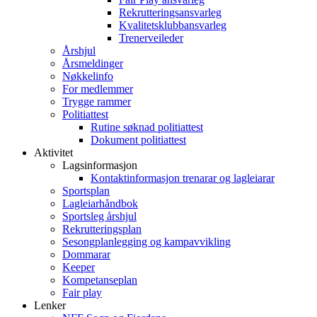
Rekrutteringsansvarleg
Kvalitetsklubbansvarleg
Trenerveileder
Årshjul
Årsmeldinger
Nøkkelinfo
For medlemmer
Trygge rammer
Politiattest
Rutine søknad politiattest
Dokument politiattest
Aktivitet
Lagsinformasjon
Kontaktinformasjon trenarar og lagleiarar
Sportsplan
Lagleiarhåndbok
Sportsleg årshjul
Rekrutteringsplan
Sesongplanlegging og kampavvikling
Dommarar
Keeper
Kompetanseplan
Fair play
Lenker