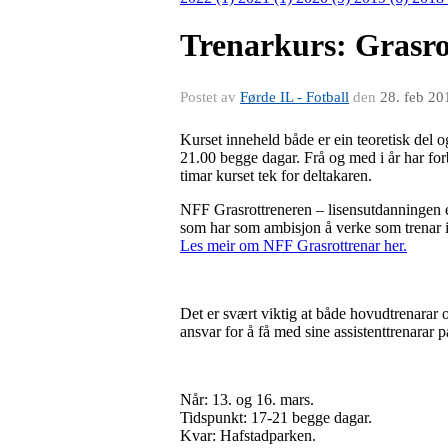
Trenarkurs: Grasro
Postet av
Førde IL - Fotball
den
28. feb 20
Kurset inneheld både er ein teoretisk del og
21.00 begge dagar. Frå og med i år har forb
timar kurset tek for deltakaren.
NFF Grasrottreneren – lisensutdanningen e
som har som ambisjon å verke som trenar i
Les meir om NFF Grasrottrenar her.
Det er svært viktig at både hovudtrenarar o
ansvar for å få med sine assistenttrenarar 
Når: 13. og 16. mars.
Tidspunkt: 17-21 begge dagar.
Kvar: Hafstadparken.