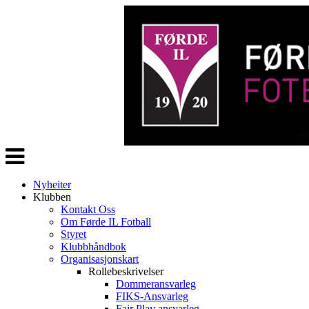
Veksle
navigasjon
Nyheiter
Klubben
Kontakt Oss
Om Førde IL Fotball
Styret
Klubbhåndbok
Organisasjonskart
Rollebeskrivelser
Dommeransvarleg
FIKS-Ansvarleg
Fair Play ansvarleg