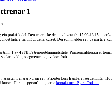
ttrenar 1
18
 ein praktisk del. Den teoretiske delen vil vera frå 17.00-18.15, etterføl
undet laga e-læring til trenarkurset. Dei som melder seg på må ta e-kurs
r trinn 1 av 4 i NFFs trenerutdanningsstige. Primærmålgruppa er trenar
 spelarutviklingssegmentet og i vaksenfotballen.
g assistenttrenarar kursar seg. Prioriter kurs framføre lagstreningar. Hov
på kurset. Har du spørsmål, ta gjerne
kontakt med Bjørn Totland
.