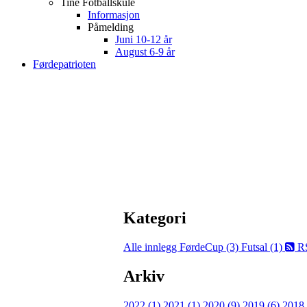
Tine Fotballskule
Informasjon
Påmelding
Juni 10-12 år
August 6-9 år
Førdepatrioten
Kategori
Alle innlegg
FørdeCup (3)
Futsal (1)
R
Arkiv
2022 (1)
2021 (1)
2020 (9)
2019 (6)
2018