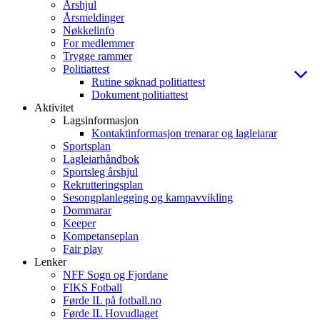
Årshjul
Årsmeldinger
Nøkkelinfo
For medlemmer
Trygge rammer
Politiattest
Rutine søknad politiattest
Dokument politiattest
Aktivitet
Lagsinformasjon
Kontaktinformasjon trenarar og lagleiarar
Sportsplan
Lagleiarhåndbok
Sportsleg årshjul
Rekrutteringsplan
Sesongplanlegging og kampavvikling
Dommarar
Keeper
Kompetanseplan
Fair play
Lenker
NFF Sogn og Fjordane
FIKS Fotball
Førde IL på fotball.no
Førde IL Hovudlaget