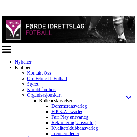
Veksle
navigasjon
Nyheiter
Klubben
Kontakt Oss
Om Førde IL Fotball
Styret
Klubbhåndbok
Organisasjonskart
Rollebeskrivelser
Dommeransvarleg
FIKS-Ansvarleg
Fair Play ansvarleg
Rekrutteringsansvarleg
Kvalitetsklubbansvarleg
Trenerveileder