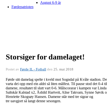
August 6-9 år
Førdepatrioten
Storsiger for damelaget!
Postet av
Førde IL - Fotball
den
25. mai 2018
Førde sitt damelag spelte i kveld mot Sogndal på Kvåle stadion. De
varta dei opp med ein aldri så liten målfest. Til pause stod det 0-4 til
damene, resultatet til slutt vart 0-6. Målscorarar i kampen var Linda
Saltskår Kalstad x2, Åshild Hartveit, Alise Takvam, Synne Søvik 
Henriette Skogsøy Hansen. Damene står med tre sigrar og
tre uavgjort så langt denne sesongen.