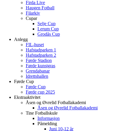
Firda Live
Haugen Fotball
Filarkiv
Cupar
Selje Cup
Lerum Cup
Grodås Cup
Anlegg
FIL-huset
Hafstadparken 1
Hafstadparken 2
Førde Stadion
Førde kunstgras
Grendabanar
Idrettshallen
Førde Cup
Førde Cup
Førde cup 2025
Ekstraaktivitet
Åsen og Øvrelid Fotballakademi
Åsen og Øvrelid Fotballakademi
Tine Fotballskule
Informasjon
Påmelding
Juni 10-12 år