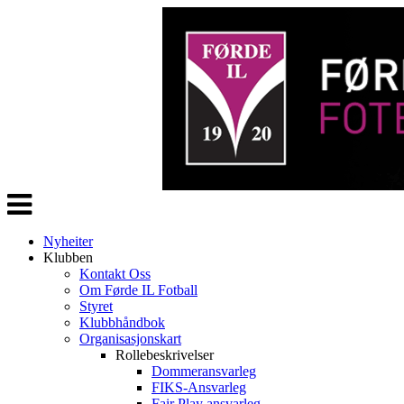
Veksle
navigasjon
Nyheiter
Klubben
Kontakt Oss
Om Førde IL Fotball
Styret
Klubbhåndbok
Organisasjonskart
Rollebeskrivelser
Dommeransvarleg
FIKS-Ansvarleg
Fair Play ansvarleg