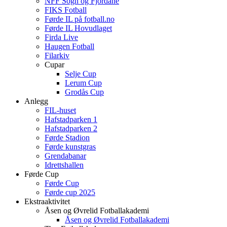
NFF Sogn og Fjordane
FIKS Fotball
Førde IL på fotball.no
Førde IL Hovudlaget
Firda Live
Haugen Fotball
Filarkiv
Cupar
Selje Cup
Lerum Cup
Grodås Cup
Anlegg
FIL-huset
Hafstadparken 1
Hafstadparken 2
Førde Stadion
Førde kunstgras
Grendabanar
Idrettshallen
Førde Cup
Førde Cup
Førde cup 2025
Ekstraaktivitet
Åsen og Øvrelid Fotballakademi
Åsen og Øvrelid Fotballakademi