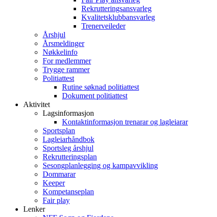
Rekrutteringsansvarleg
Kvalitetsklubbansvarleg
Trenerveileder
Årshjul
Årsmeldinger
Nøkkelinfo
For medlemmer
Trygge rammer
Politiattest
Rutine søknad politiattest
Dokument politiattest
Aktivitet
Lagsinformasjon
Kontaktinformasjon trenarar og lagleiarar
Sportsplan
Lagleiarhåndbok
Sportsleg årshjul
Rekrutteringsplan
Sesongplanlegging og kampavvikling
Dommarar
Keeper
Kompetanseplan
Fair play
Lenker