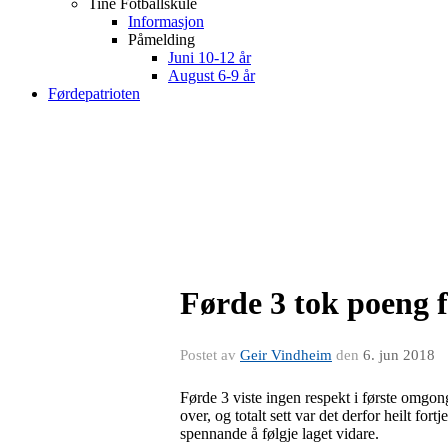
Tine Fotballskule
Informasjon
Påmelding
Juni 10-12 år
August 6-9 år
Førdepatrioten
Førde 3 tok poeng
Postet av
Geir Vindheim
den
6. jun 2018
Førde 3 viste ingen respekt i første omgon
over, og totalt sett var det derfor heilt fo
spennande å følgje laget vidare.