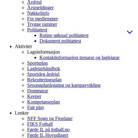
Årshjul
Årsmeldinger
Nøkkelinfo
For medlemmer
Trygge rammer
Politiattest
Rutine søknad politiattest
Dokument politiattest
Aktivitet
Lagsinformasjon
Kontaktinformasjon trenarar og lagleiarar
Sportsplan
Lagleiarhåndbok
Sportsleg årshjul
Rekrutteringsplan
Sesongplanlegging og kampavvikling
Dommarar
Keeper
Kompetanseplan
Fair play
Lenker
NFF Sogn og Fjordane
FIKS Fotball
Førde IL på fotball.no
Førde IL Hovudlaget