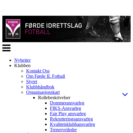
Veksle
navigasjon
Nyheiter
Klubben
Kontakt Oss
Om Førde IL Fotball
Styret
Klubbhåndbok
Organisasjonskart
Rollebeskrivelser
Dommeransvarleg
FIKS-Ansvarleg
Fair Play ansvarleg
Rekrutteringsansvarleg
Kvalitetsklubbansvarleg
Trenerveileder