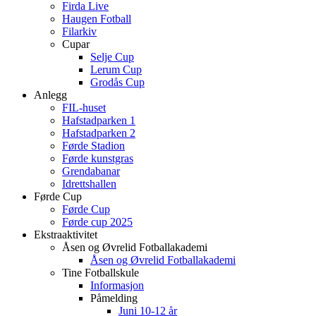
Firda Live
Haugen Fotball
Filarkiv
Cupar
Selje Cup
Lerum Cup
Grodås Cup
Anlegg
FIL-huset
Hafstadparken 1
Hafstadparken 2
Førde Stadion
Førde kunstgras
Grendabanar
Idrettshallen
Førde Cup
Førde Cup
Førde cup 2025
Ekstraaktivitet
Åsen og Øvrelid Fotballakademi
Åsen og Øvrelid Fotballakademi
Tine Fotballskule
Informasjon
Påmelding
Juni 10-12 år