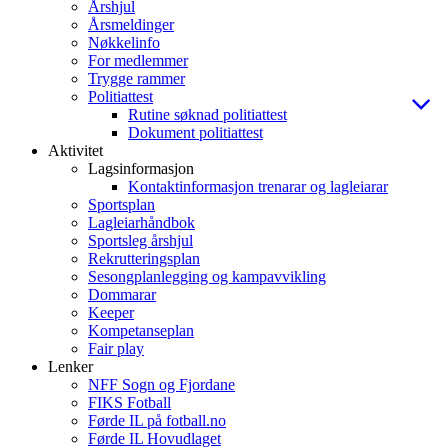
Årshjul
Årsmeldinger
Nøkkelinfo
For medlemmer
Trygge rammer
Politiattest
Rutine søknad politiattest
Dokument politiattest
Aktivitet
Lagsinformasjon
Kontaktinformasjon trenarar og lagleiarar
Sportsplan
Lagleiarhåndbok
Sportsleg årshjul
Rekrutteringsplan
Sesongplanlegging og kampavvikling
Dommarar
Keeper
Kompetanseplan
Fair play
Lenker
NFF Sogn og Fjordane
FIKS Fotball
Førde IL på fotball.no
Førde IL Hovudlaget