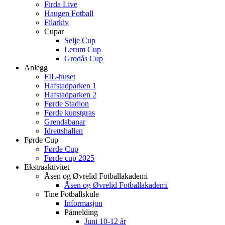
Firda Live
Haugen Fotball
Filarkiv
Cupar
Selje Cup
Lerum Cup
Grodås Cup
Anlegg
FIL-huset
Hafstadparken 1
Hafstadparken 2
Førde Stadion
Førde kunstgras
Grendabanar
Idrettshallen
Førde Cup
Førde Cup
Førde cup 2025
Ekstraaktivitet
Åsen og Øvrelid Fotballakademi
Åsen og Øvrelid Fotballakademi
Tine Fotballskule
Informasjon
Påmelding
Juni 10-12 år