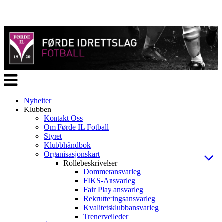
Veksle
navigasjon
Nyheiter
Klubben
Kontakt Oss
Om Førde IL Fotball
Styret
Klubbhåndbok
Organisasjonskart
Rollebeskrivelser
Dommeransvarleg
FIKS-Ansvarleg
Fair Play ansvarleg
Rekrutteringsansvarleg
Kvalitetsklubbansvarleg
Trenerveileder