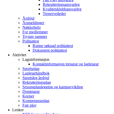
Rekrutteringsansvarleg
Kvalitetsklubbansvarleg
Trenerveileder
Årshjul
Årsmeldinger
Nøkkelinfo
For medlemmer
Trygge rammer
Politiattest
Rutine søknad politiattest
Dokument politiattest
Aktivitet
Lagsinformasjon
Kontaktinformasjon trenarar og lagleiarar
Sportsplan
Lagleiarhåndbok
Sportsleg årshjul
Rekrutteringsplan
Sesongplanlegging og kampavvikling
Dommarar
Keeper
Kompetanseplan
Fair play
Lenker