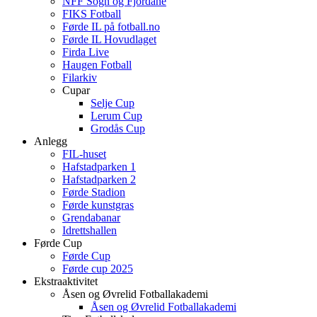
NFF Sogn og Fjordane
FIKS Fotball
Førde IL på fotball.no
Førde IL Hovudlaget
Firda Live
Haugen Fotball
Filarkiv
Cupar
Selje Cup
Lerum Cup
Grodås Cup
Anlegg
FIL-huset
Hafstadparken 1
Hafstadparken 2
Førde Stadion
Førde kunstgras
Grendabanar
Idrettshallen
Førde Cup
Førde Cup
Førde cup 2025
Ekstraaktivitet
Åsen og Øvrelid Fotballakademi
Åsen og Øvrelid Fotballakademi