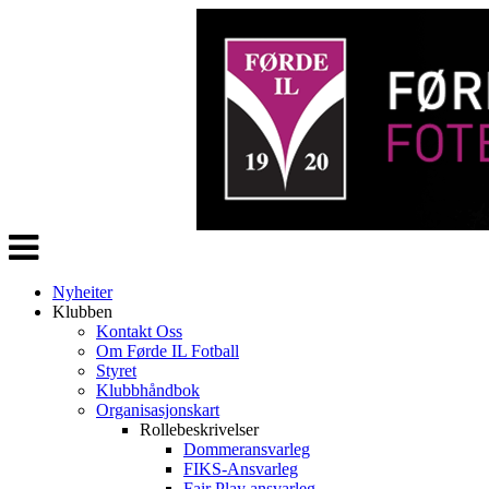
Veksle
navigasjon
Nyheiter
Klubben
Kontakt Oss
Om Førde IL Fotball
Styret
Klubbhåndbok
Organisasjonskart
Rollebeskrivelser
Dommeransvarleg
FIKS-Ansvarleg
Fair Play ansvarleg