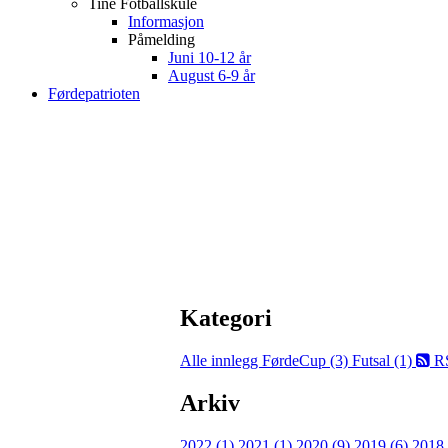
Tine Fotballskule
Informasjon
Påmelding
Juni 10-12 år
August 6-9 år
Førdepatrioten
Kategori
Alle innlegg
FørdeCup (3)
Futsal (1)
R
Arkiv
2022 (1)
2021 (1)
2020 (9)
2019 (6)
2018