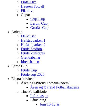
Firda Live
Haugen Fotball
Filarkiv
Cupar
Selje Cup
Lerum Cup
Grodås Cup
Anlegg
FIL-huset
Hafstadparken 1
Hafstadparken 2
Førde Stadion
Førde kunstgras
Grendabanar
Idrettshallen
Førde Cup
Førde Cup
Førde cup 2025
Ekstraaktivitet
Åsen og Øvrelid Fotballakademi
Åsen og Øvrelid Fotballakademi
Tine Fotballskule
Informasjon
Påmelding
Juni 10-12 år