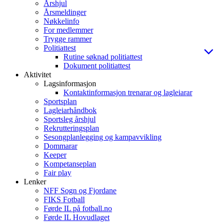
Årshjul
Årsmeldinger
Nøkkelinfo
For medlemmer
Trygge rammer
Politiattest
Rutine søknad politiattest
Dokument politiattest
Aktivitet
Lagsinformasjon
Kontaktinformasjon trenarar og lagleiarar
Sportsplan
Lagleiarhåndbok
Sportsleg årshjul
Rekrutteringsplan
Sesongplanlegging og kampavvikling
Dommarar
Keeper
Kompetanseplan
Fair play
Lenker
NFF Sogn og Fjordane
FIKS Fotball
Førde IL på fotball.no
Førde IL Hovudlaget