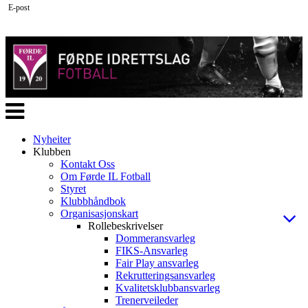
E-post
Veksle
navigasjon
Nyheiter
Klubben
Kontakt Oss
Om Førde IL Fotball
Styret
Klubbhåndbok
Organisasjonskart
Rollebeskrivelser
Dommeransvarleg
FIKS-Ansvarleg
Fair Play ansvarleg
Rekrutteringsansvarleg
Kvalitetsklubbansvarleg
Trenerveileder