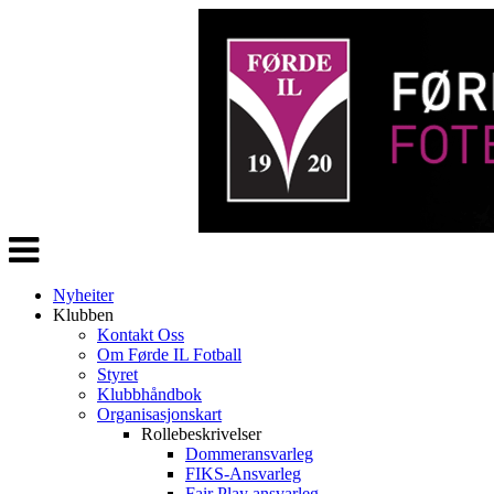
Veksle
navigasjon
Nyheiter
Klubben
Kontakt Oss
Om Førde IL Fotball
Styret
Klubbhåndbok
Organisasjonskart
Rollebeskrivelser
Dommeransvarleg
FIKS-Ansvarleg
Fair Play ansvarleg