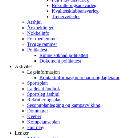
Rekrutteringsansvarleg
Kvalitetsklubbansvarleg
Trenerveileder
Årshjul
Årsmeldinger
Nøkkelinfo
For medlemmer
Trygge rammer
Politiattest
Rutine søknad politiattest
Dokument politiattest
Aktivitet
Lagsinformasjon
Kontaktinformasjon trenarar og lagleiarar
Sportsplan
Lagleiarhåndbok
Sportsleg årshjul
Rekrutteringsplan
Sesongplanlegging og kampavvikling
Dommarar
Keeper
Kompetanseplan
Fair play
Lenker