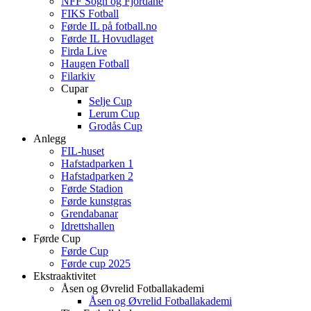
NFF Sogn og Fjordane
FIKS Fotball
Førde IL på fotball.no
Førde IL Hovudlaget
Firda Live
Haugen Fotball
Filarkiv
Cupar
Selje Cup
Lerum Cup
Grodås Cup
Anlegg
FIL-huset
Hafstadparken 1
Hafstadparken 2
Førde Stadion
Førde kunstgras
Grendabanar
Idrettshallen
Førde Cup
Førde Cup
Førde cup 2025
Ekstraaktivitet
Åsen og Øvrelid Fotballakademi
Åsen og Øvrelid Fotballakademi