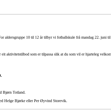
r aldersgruppe 10 til 12 år tilbyr vi fotballskule frå mandag 22. juni ti
 eit aktivitetstilbod som er tilpassa slik at du som vil er hjarteleg velko
9.
ed Bjørn Totland.
ed Helge Bjørke eller Per Øyvind Storevik.