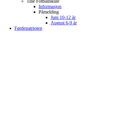
Tine Fotballskule
Informasjon
Påmelding
Juni 10-12 år
August 6-9 år
Førdepatrioten