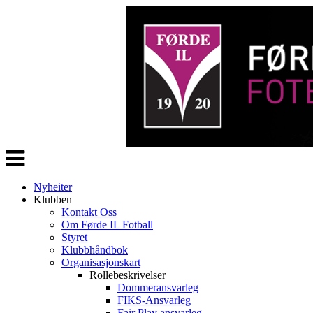
Veksle
navigasjon
Nyheiter
Klubben
Kontakt Oss
Om Førde IL Fotball
Styret
Klubbhåndbok
Organisasjonskart
Rollebeskrivelser
Dommeransvarleg
FIKS-Ansvarleg
Fair Play ansvarleg