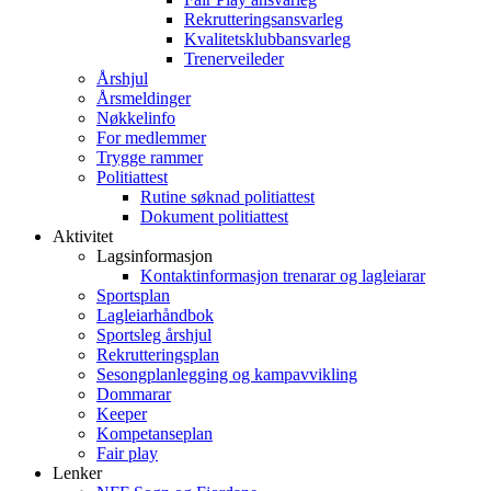
Rekrutteringsansvarleg
Kvalitetsklubbansvarleg
Trenerveileder
Årshjul
Årsmeldinger
Nøkkelinfo
For medlemmer
Trygge rammer
Politiattest
Rutine søknad politiattest
Dokument politiattest
Aktivitet
Lagsinformasjon
Kontaktinformasjon trenarar og lagleiarar
Sportsplan
Lagleiarhåndbok
Sportsleg årshjul
Rekrutteringsplan
Sesongplanlegging og kampavvikling
Dommarar
Keeper
Kompetanseplan
Fair play
Lenker