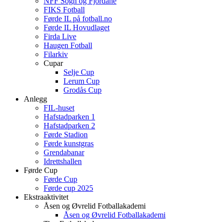
NFF Sogn og Fjordane
FIKS Fotball
Førde IL på fotball.no
Førde IL Hovudlaget
Firda Live
Haugen Fotball
Filarkiv
Cupar
Selje Cup
Lerum Cup
Grodås Cup
Anlegg
FIL-huset
Hafstadparken 1
Hafstadparken 2
Førde Stadion
Førde kunstgras
Grendabanar
Idrettshallen
Førde Cup
Førde Cup
Førde cup 2025
Ekstraaktivitet
Åsen og Øvrelid Fotballakademi
Åsen og Øvrelid Fotballakademi